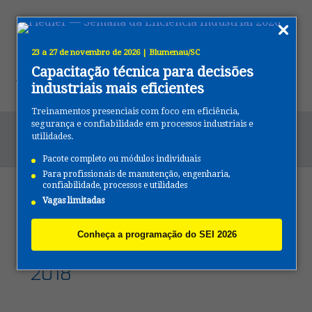
23 a 27 de novembro de 2026 | Blumenau/SC
Capacitação técnica para decisões
industriais mais eficientes
Treinamentos presenciais com foco em eficiência,
segurança e confiabilidade em processos industriais e
utilidades.
Fiedler na Feira Mercoagro 2018
Pacote completo ou módulos individuais
Para profissionais de manutenção, engenharia,
confiabilidade, processos e utilidades
Vagas limitadas
Mostrar todos
Conheça a programação do SEI 2026
Fiedler na Feira Mercoagro
2018