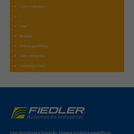
! Без рубрики
1
new
Noticia
Online gambling
Sem categoria
Uncategorized
Com tecnologia e inovação, fornece produtos específicos,