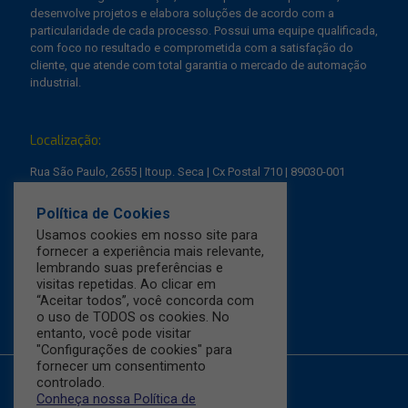
desenvolve projetos e elabora soluções de acordo com a
particularidade de cada processo. Possui uma equipe qualificada,
com foco no resultado e comprometida com a satisfação do
cliente, que atende com total garantia o mercado de automação
industrial.
Localização:
Rua São Paulo, 2655 | Itoup. Seca | Cx Postal 710 | 89030-001
Blumenau | Santa Catarina
Política de Cookies
Fone: +55 (47) 3144 5000
Usamos cookies em nosso site para
fornecer a experiência mais relevante,
E-mail: automacao@fiedler.com.br
lembrando suas preferências e
Política de Privacidade
visitas repetidas. Ao clicar em
“Aceitar todos”, você concorda com
o uso de TODOS os cookies. No
entanto, você pode visitar
"Configurações de cookies" para
fornecer um consentimento
controlado.
Conheça nossa Política de