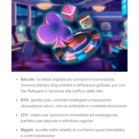
bitcoin:
la valuta digitale più comune e riconosciuta,
fornisce elevata disponibilità e diffusione globale, pur con
fee fluttuanti in funzione alla traffico della rete
ETH:
gradito per i contratti intelligenti e transazioni
abbastanza veloci, con un ambiente in costante evoluzione
LTC:
creato per operazioni immediate ed vantaggiose,
perfetto per depositi e withdraw regolari
Ripple:
eccelle nella celerità di conferma quasi immediata
e costi bassissime