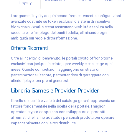
Loyalty
I programmi loyalty acquisiscono frequentemente configurazioni
avanzate costruite su token esclusivi o sistemi di incentivo
blockchain. Simili sistemi assicurano visibilità assoluta nella
raccolta e nell’impiego dei punti fedeltà, eliminando ogni
ambiguità sui regole di trasformazione.
Offerte Ricorrenti
Oltre ai incentivi di benvenuto, le portali crypto offrono tornei
esclusivi con jackpot in cripto, gare weekly e challenge ogni
mese. Queste competizioni aggiungono un strato di
partecipazione ulteriore, permettendovi di gareggiare con
ulteriori player per premi generosi.
Libreria Games e Provider Provider
Il livello di qualità e varietà del catalogo giochi rappresenta un
fattore fondamentale nella scelta della portale. I migliori
operatori crypto cooperano con sviluppatori di prodotti
affermati che hanno adattato i personali prodotti per operare
impeccabilmente con le reti distribuite.