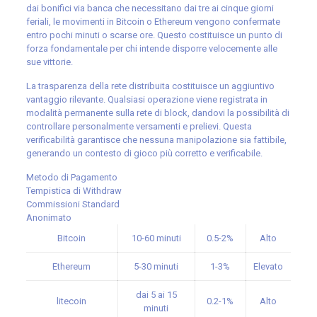
dai bonifici via banca che necessitano dai tre ai cinque giorni
feriali, le movimenti in Bitcoin o Ethereum vengono confermate
entro pochi minuti o scarse ore. Questo costituisce un punto di
forza fondamentale per chi intende disporre velocemente alle
sue vittorie.
La trasparenza della rete distribuita costituisce un aggiuntivo
vantaggio rilevante. Qualsiasi operazione viene registrata in
modalità permanente sulla rete di block, dandovi la possibilità di
controllare personalmente versamenti e prelievi. Questa
verificabilità garantisce che nessuna manipolazione sia fattibile,
generando un contesto di gioco più corretto e verificabile.
Metodo di Pagamento
Tempistica di Withdraw
Commissioni Standard
Anonimato
Bitcoin
10-60 minuti
0.5-2%
Alto
Ethereum
5-30 minuti
1-3%
Elevato
dai 5 ai 15
litecoin
0.2-1%
Alto
minuti