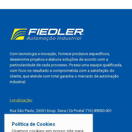
Com tecnologia e inovação, fornece produtos específicos,
desenvolve projetos e elabora soluções de acordo com a
particularidade de cada processo. Possui uma equipe qualificada,
com foco no resultado e comprometida com a satisfação do
cliente, que atende com total garantia o mercado de automação
industrial.
Localização:
Rua São Paulo, 2655 | Itoup. Seca | Cx Postal 710 | 89030-001
Blumenau | Santa Catarina
Política de Cookies
Fone: +55 (47) 3144 5000
Usamos cookies em nosso site para