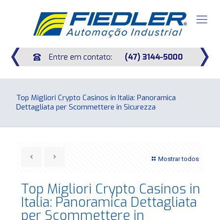
Top Migliori Crypto Casinos in Italia: Panoramica
Dettagliata per Scommettere in Sicurezza
Mostrar todos
Top Migliori Crypto Casinos in
Italia: Panoramica Dettagliata
per Scommettere in