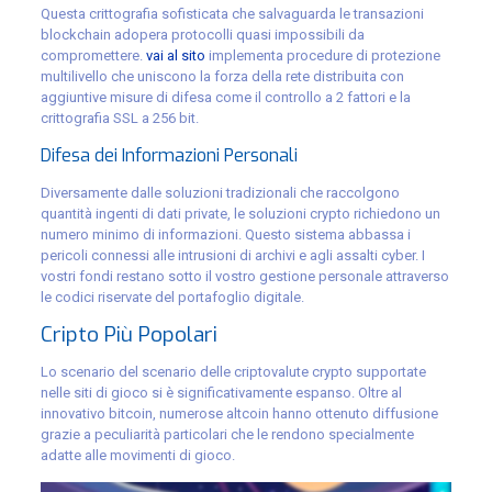
Questa crittografia sofisticata che salvaguarda le transazioni
blockchain adopera protocolli quasi impossibili da
compromettere.
vai al sito
implementa procedure di protezione
multilivello che uniscono la forza della rete distribuita con
aggiuntive misure di difesa come il controllo a 2 fattori e la
crittografia SSL a 256 bit.
Difesa dei Informazioni Personali
Diversamente dalle soluzioni tradizionali che raccolgono
quantità ingenti di dati private, le soluzioni crypto richiedono un
numero minimo di informazioni. Questo sistema abbassa i
pericoli connessi alle intrusioni di archivi e agli assalti cyber. I
vostri fondi restano sotto il vostro gestione personale attraverso
le codici riservate del portafoglio digitale.
Cripto Più Popolari
Lo scenario del scenario delle criptovalute crypto supportate
nelle siti di gioco si è significativamente espanso. Oltre al
innovativo bitcoin, numerose altcoin hanno ottenuto diffusione
grazie a peculiarità particolari che le rendono specialmente
adatte alle movimenti di gioco.